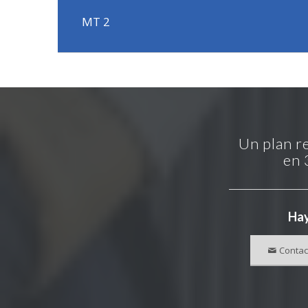
MT 2
Un plan r
en 
Hay
Contac