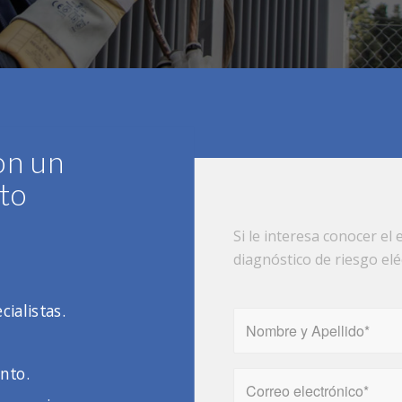
on un
to
Si le interesa conocer el
diagnóstico de riesgo eléc
cialistas.
nto.