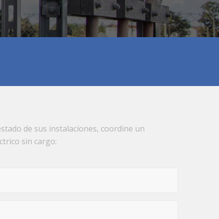
 estado de sus instalaciones, coordine un
trico sin cargo: