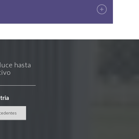
duce hasta
tivo
tria
cedentes